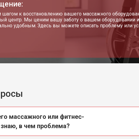
щение:
от 40 мин
о
шагом к восстановлению вашего массажного оборудовани
ый центр. Мы ценим вашу заботу о вашем оборудовании и
льно удобным. Здесь вы можете описать проблему или усл
guchi
от 60 мин
о
от 50 мин
о
от 60 мин
о
просы
hi
от 50 мин
о
го массажного или фитнес-
от 70 мин
о
 знаю, в чем проблема?