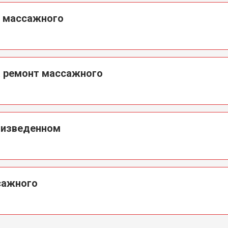
а массажного
а ремонт массажного
оизведенном
сажного