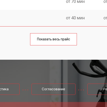
от 70 мин
о
от 40 мин
о
maguchi
от 60 мин
о
Показать весь прайс
от 40 мин
о
от 60 мин
о
hi
от 40 мин
о
стика
Согласование
Р
от 60 мин
о