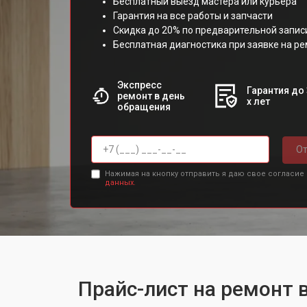
Бесплатный выезд мастера или курьера
Гарантия на все работы и запчасти
Скидка до 20% по предварительной запис
Бесплатная диагностика при заявке на р
Экспресс
Гарантия до 
ремонт в день
х лет
обращения
От
Нажимая на кнопку отправить я даю свое согласие
данных.
Прайс-лист на ремонт