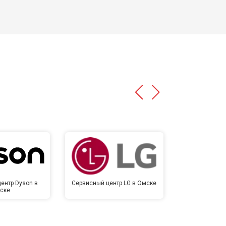
ентр Dyson в
Сервисный центр LG в Омске
Сервисный 
ске
Ом