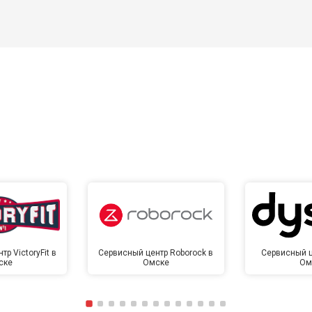
р VictoryFit в
Сервисный центр Roborock в
Сервисный ц
ске
Омске
Ом