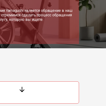
т 430 ₽
я Yamaguchi является обращение в наш
Заказать
 стремимся сделать процесс обращения
угу, которую вы ищете.
т 1500 ₽
Заказать
т 1500 ₽
Заказать
т 1000 ₽
Заказать
т 1570 ₽
Заказать
т 2000 ₽
Заказать