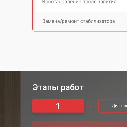
Восстановление после залития
Замена/ремонт стабилизатора
Ремонт корпуса велотренажера Ya
Ремонт вентилятора
Замена приводного ремня
Этапы работ
Настройка велотренажера Yamaguc
1
Диагно
Замена шнура питания