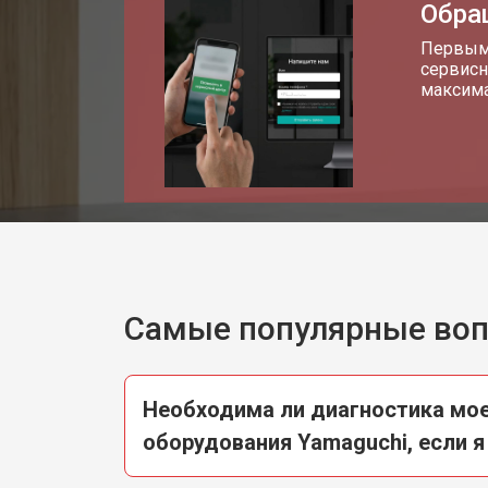
Обра
Замена датчиков
Первым 
сервисн
максима
Замена рамы велотренажера Yama
Комплексная чистка
Замена дисплея (экрана)
Самые популярные во
Прошивка велотренажера Yamaguc
Необходима ли диагностика мое
Ремонт системы сопротивления
оборудования Yamaguchi, если я