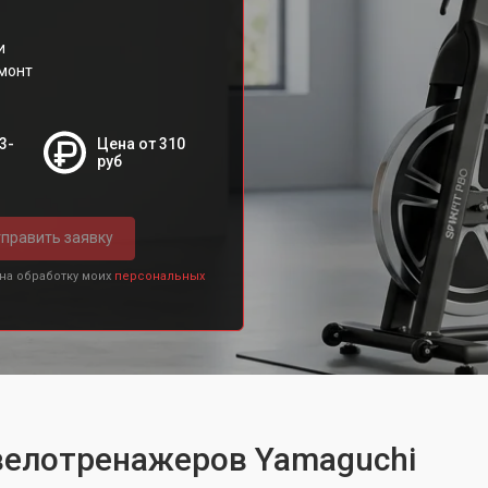
и
емонт
3-
Цена от 310
руб
править заявку
 на обработку моих
персональных
 велотренажеров Yamaguchi