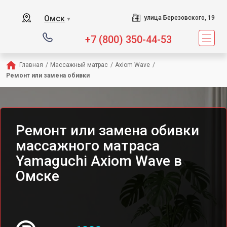
Сервисный центр предлага
Омск
улица Березовского, 19
▼
+7 (800) 350-44-53
Главная
/
Массажный матрас
/
Axiom Wave
/
Ремонт или замена обивки
Ремонт или замена обивки
массажного матраса
Yamaguchi Axiom Wave в
Омске