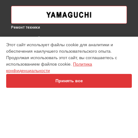
Ремонт техники
ВЫБЕРИ СВОЙ ГОРОД
Этот сайт использует файлы cookie для аналитики и
Ремонт или замена обивки массажного матраса Axiom
обеспечения наилучшего пользовательского опыта.
Wave Yamaguchi в
Москве
Продолжая использовать этот сайт, вы соглашаетесь с
Ремонт или замена обивки массажного матраса Axiom
использованием файлов cookie.
Политика
Wave Yamaguchi в
Краснодаре
конфиденциальности
Ремонт или замена обивки массажного матраса Axiom
Wave Yamaguchi в
Ростове-на-Дону
Принять все
Ремонт или замена обивки массажного матраса Axiom
Wave Yamaguchi в
Нижнем Новгороде
Ремонт или замена обивки массажного матраса Axiom
Wave Yamaguchi в
Новосибирске
Ремонт или замена обивки массажного матраса Axiom
УСТРОЙСТВА
Wave Yamaguchi в
Челябинске
Ремонт или замена обивки массажного матраса Axiom
Беговая дорожка
Wave Yamaguchi в
Екатеринбурге
Кофемашина
Ремонт или замена обивки массажного матраса Axiom