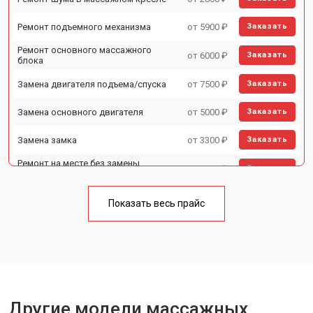
Ремонт подъемного механизма
от 5900 ₽
Заказать
Ремонт основного массажного
от 6000 ₽
Заказать
блока
Замена двигателя подъема/спуска
от 7500 ₽
Заказать
Замена основного двигателя
от 5000 ₽
Заказать
Замена замка
от 3300 ₽
Заказать
Ремонт на месте без замены
от 3200 ₽
Заказать
запчастей
Ремонт проводки
от 4400 ₽
Заказать
Показать весь прайс
Замена вторичного
от 6200 ₽
Заказать
трансформатора
Ремонт блока питания
от 3500 ₽
Заказать
Ремонт материнской платы
от 4100 ₽
Заказать
Другие модели массажных
Прошивка
от 3700 ₽
Заказать