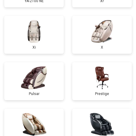
YA-2100 NE
Xr
Xi
X
Pulsar
Prestige