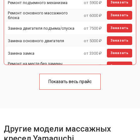
Ремонт подъемного механизма
от 5900 ₽
Заказать
Ремонт основного массажного
от 6000 ₽
Заказать
блока
Замена двигателя подъема/спуска
от 7500 ₽
Заказать
Замена основного двигателя
от 5000 ₽
Заказать
Замена замка
от 3300 ₽
Заказать
Ремонт на месте без замены
от 3200 ₽
Заказать
запчастей
Ремонт проводки
от 4400 ₽
Заказать
Показать весь прайс
Замена вторичного
от 6200 ₽
Заказать
трансформатора
Ремонт блока питания
от 3500 ₽
Заказать
Ремонт материнской платы
от 4100 ₽
Заказать
Другие модели массажных
Прошивка
от 3700 ₽
Заказать
кресел Yamaguchi