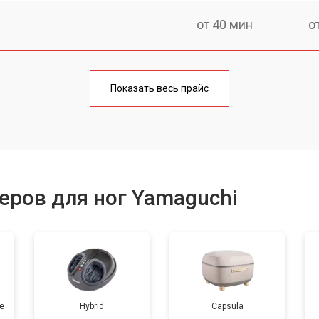
от 40 мин
о
от 80 мин
о
Показать весь прайс
от 50 мин
о
ров для ног Yamaguchi
e
Hybrid
Capsula