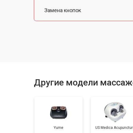
Замена кнопок
Пайка и ремонт платы
Ремонт редуктора
Другие модели массаже
Yume
US Medica Acupunctur