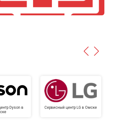
ентр Dyson в
Сервисный центр LG в Омске
Сервисный 
ске
Ом