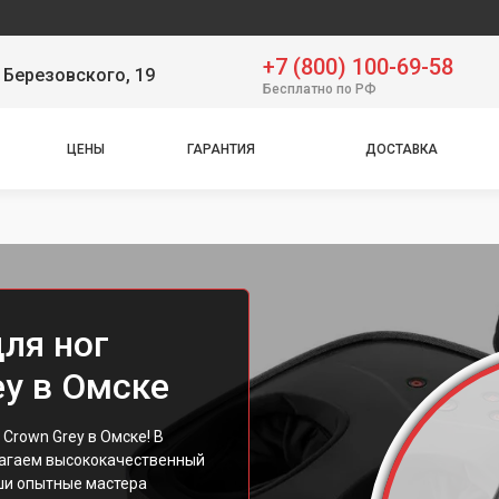
+7 (800) 100-69-58
 Березовского, 19
Бесплатно по РФ
ЦЕНЫ
ГАРАНТИЯ
ДОСТАВКА
ля ног
ey в Омске
Crown Grey в Омске! В
агаем высококачественный
аши опытные мастера