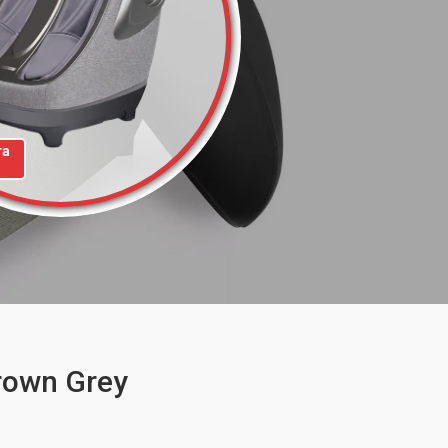
та
rown Grey