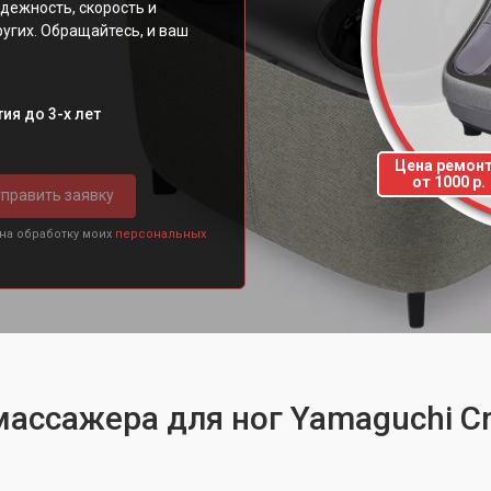
дежность, скорость и
других. Обращайтесь, и ваш
ия до 3-х лет
Цена ремон
от 1000 р.
править заявку
 на обработку моих
персональных
массажера для ног Yamaguchi C