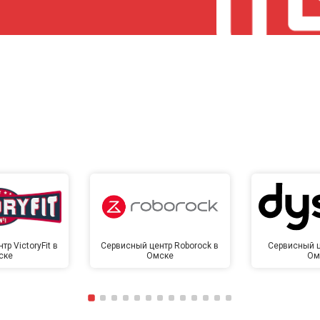
р VictoryFit в
Сервисный центр Roborock в
Сервисный ц
ске
Омске
Ом